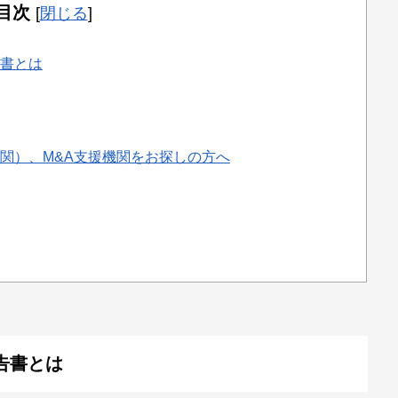
目次
[
閉じる
]
書とは
関）、M&A支援機関をお探しの方へ
告書とは