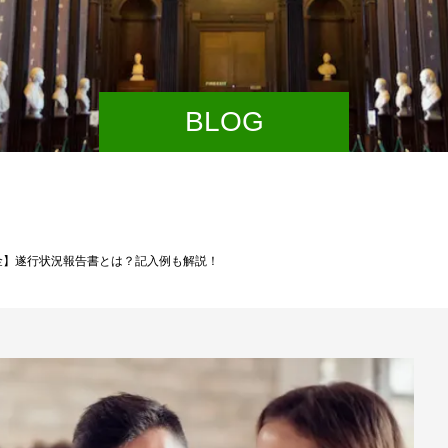
BLOG
金】遂行状況報告書とは？記入例も解説！
【
換
み