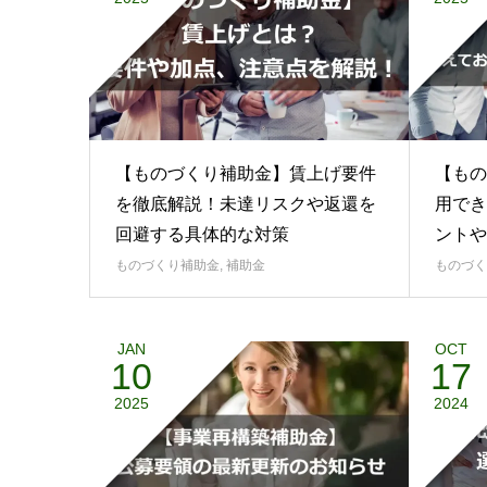
2025
2025
【ものづくり補助金】賃上げ要件
【もの
を徹底解説！未達リスクや返還を
用でき
回避する具体的な対策
ントや
ものづくり補助金
,
補助金
ものづく
JAN
OCT
10
17
2025
2024