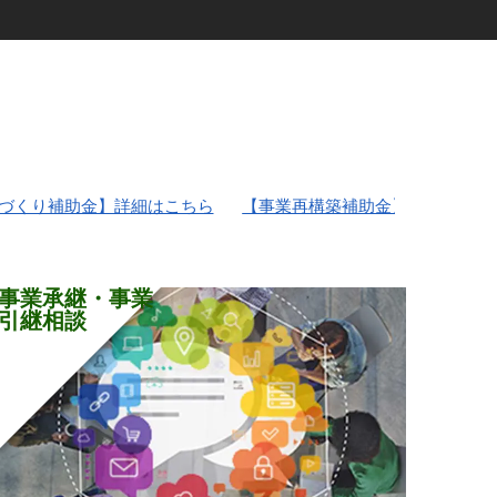
はこちら
【事業再構築補助金】詳細はこちら
【対応地域・
国の企業・事
ざいます。
事業承継・事業
引継相談