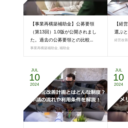
【事業再構築補助金】公募要領
【経営
（第13回）1.0版が公開されまし
選ぶと
た。過去の公募要領との比較...
経営改善
事業再構築補助金
,
補助金
JUL
JUL
10
10
2024
2024