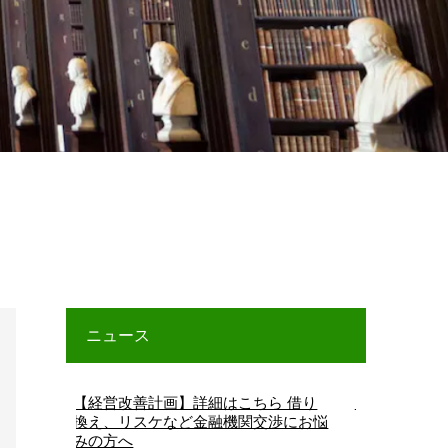
ニュース
【経営改善計画】詳細はこちら 借り
【早期経営改善計画】詳
換え、リスケなど金融機関交渉にお悩
みの方へ