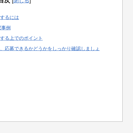
目次
[
閉じる
]
するには
択事例
する上でのポイント
、応募できるかどうかをしっかり確認しましょ