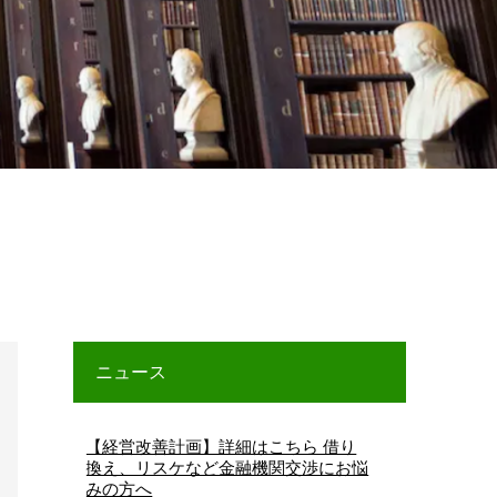
ニュース
【経営改善計画】詳細はこちら 借り
【早期経営改善
換え、リスケなど金融機関交渉にお悩
みの方へ