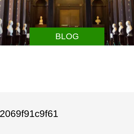
BLOG
02069f91c9f61
【経営改
換え、
みの方