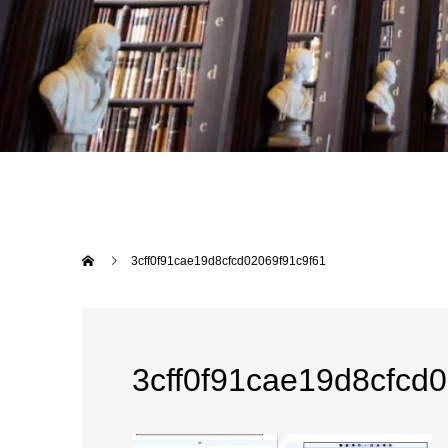
3cff0f91cae19d8cfcd02069f91c9f61
3cff0f91cae19d8cfcd