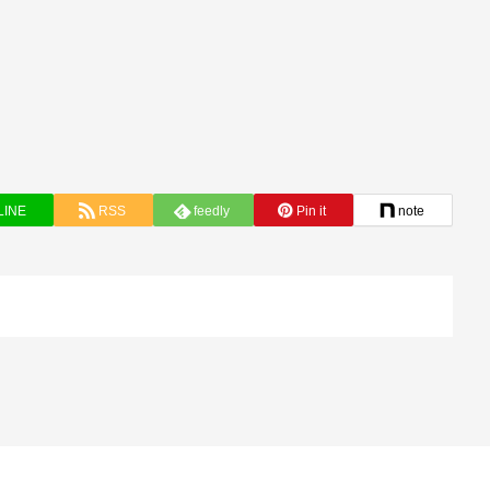
LINE
RSS
feedly
Pin it
note