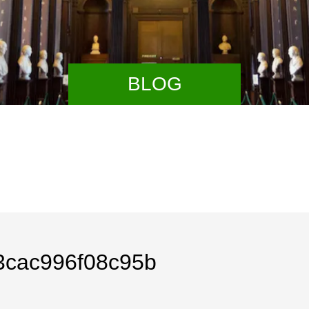
BLOG
3cac996f08c95b
【経営改善計画】詳細はこ
換え、リスケなど金融機関
みの方へ