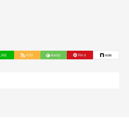
LINE
RSS
feedly
Pin it
note