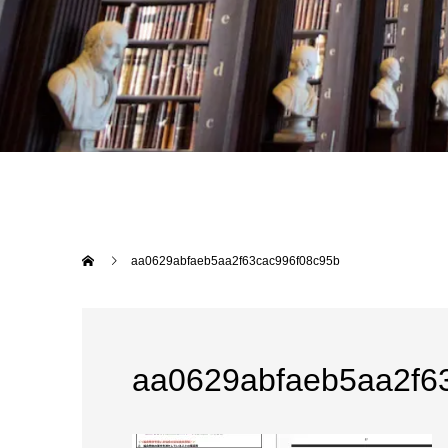
aa0629abfaeb5aa2f63cac996f08c95b
aa0629abfaeb5aa2f6