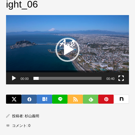
ight_06
動
画
プ
レ
ー
ヤ
ー
00:00
00:40
投稿者:
杉山義明
コメント:
0