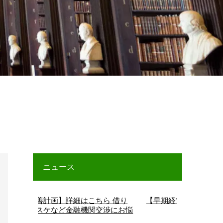
ニュース
【経営改善計画】詳細はこちら 借り
【早期経営改善計画】詳
換え、リスケなど金融機関交渉にお悩
みの方へ