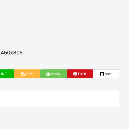
50x815
LINE
RSS
feedly
Pin it
note