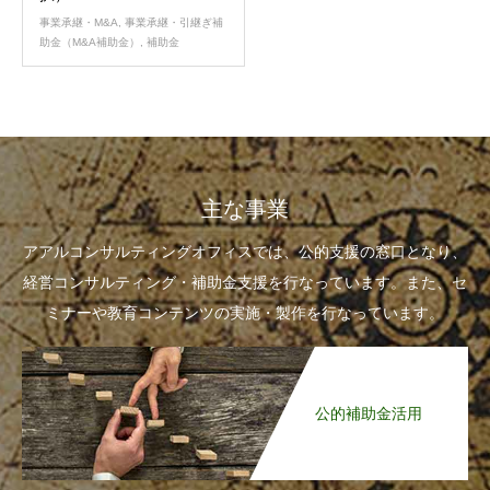
事業承継・M&A
,
事業承継・引継ぎ補
助金（M&A補助金）
,
補助金
主な事業
アアルコンサルティングオフィスでは、公的支援の窓口となり、
経営コンサルティング・補助金支援を行なっています。また、セ
ミナーや教育コンテンツの実施・製作を行なっています。
公的補助金活用