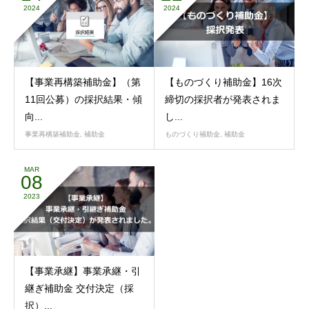
2024
2024
【事業再構築補助金】（第
【ものづくり補助金】16次
11回公募）の採択結果・傾
締切の採択者が発表されま
向...
し...
事業再構築補助金
,
補助金
ものづくり補助金
,
補助金
MAR
08
2023
【事業承継】事業承継・引
継ぎ補助金 交付決定（採
択）...