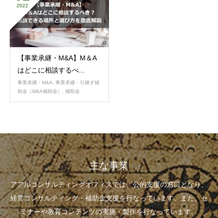
2022
【事業承継・M&A】M＆A
はどこに相談するべ...
事業承継・M&A
,
事業承継・引継ぎ補
助金（M&A補助金）
,
補助金
主な事業
アアルコンサルティングオフィスでは、公的支援の窓口となり、
経営コンサルティング・補助金支援を行なっています。また、セ
ミナーや教育コンテンツの実施・製作を行なっています。