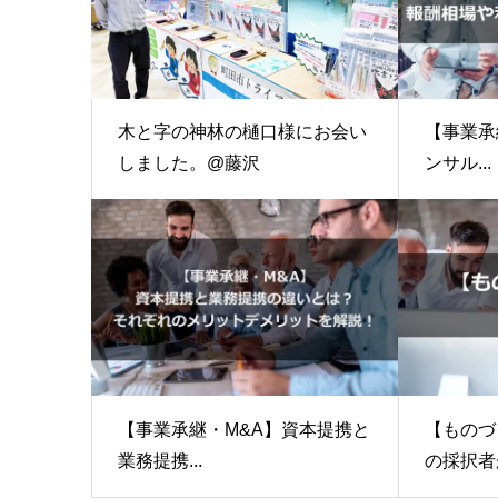
【事業承
木と字の神林の樋口様にお会い
ンサル...
しました。@藤沢
【事業承継・M&A】資本提携と
【ものづ
業務提携...
の採択者が