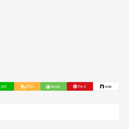
LINE
RSS
feedly
Pin it
note