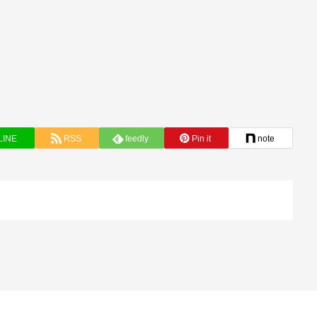
LINE
RSS
feedly
Pin it
note