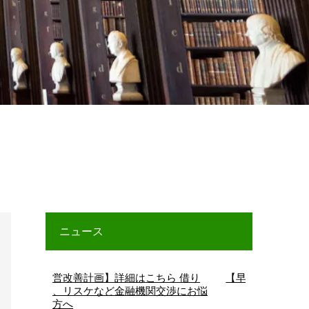
ニュース
【経営改善計画】詳細はこちら 借り
【早期経営改善計
換え、リスケなど金融機関交渉にお悩
みの方へ