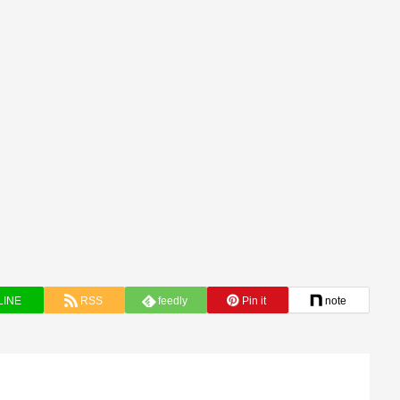
LINE
RSS
feedly
Pin it
note