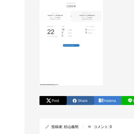
Post
Share
Hatena
投稿者:
杉山義明
コメント:
0