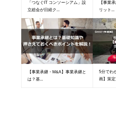
【事業承
「つなぐIT コンソーシアム」設
リット...
立総会が日経ク...
5分でわ
【事業承継・M&A】事業承継と
画】策定支
は？基...