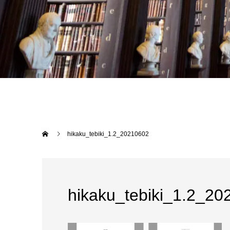
hikaku_tebiki_1.2_20210602
hikaku_tebiki_1.2_2