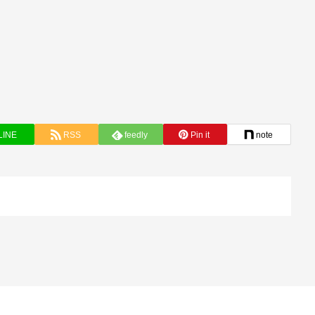
LINE
RSS
feedly
Pin it
note