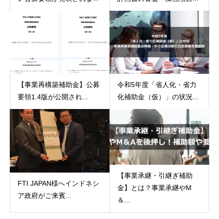
【事業再構築補助金】公募
令和5年度「省人化・省力
要領1.4版が公開され...
化補助金（仮）」の状況...
【事業承継・引継ぎ補助
FTI JAPAN様へインドネシ
金】とは？事業承継やM
ア政府がご来賓...
＆...